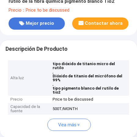
rutilo de la fibra química pigmento blanco Tio2
Precio：Price to be discussed
Mejor precio
Contactar ahora
Descripción De Producto
tipo dióxido de titanio micro del
rutilo
,
Dióxido de titanio del micrófono del
Alta luz
99%
,
tipo pigmento blanco del rutilo de
tio2
Precio
Price to be discussed
Capacidad de la
500T/MONTH
fuente
Vea más