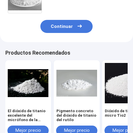
Continuar
Productos Recomendados
El dióxido de titanio
Pigmento concreto
Dióxido de tita
excelente del
del dióxido de titanio
micro Tio2
micrófono de la
del rutilo
blancura el 95%,
pulveriza las
Mejor precio
Mejor precio
Mejor pre