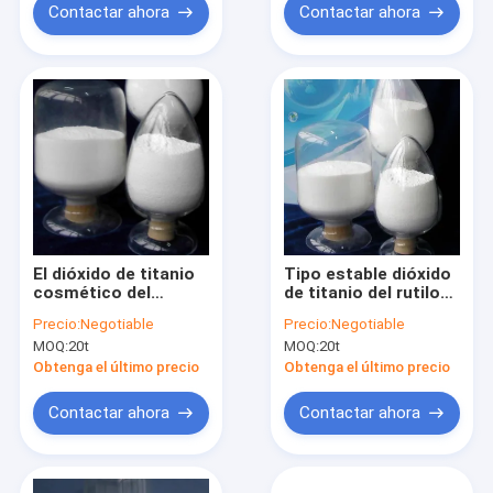
Contactar ahora
Contactar ahora
El dióxido de titanio
Tipo estable dióxido
cosmético del
de titanio del rutilo
estándar 77891 del
del EINECS 2366755
Precio:
Negotiable
Precio:
Negotiable
uso ASTM de la
en la fundación
MOQ:
20t
MOQ:
20t
fundación, pigmenta
la materia prima
Obtenga el último precio
Obtenga el último precio
Contactar ahora
Contactar ahora