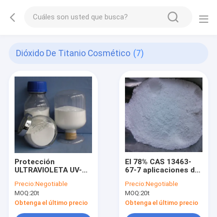
Dióxido De Titanio Cosmético
(7)
Protección
El 78% CAS 13463-
ULTRAVIOLETA UV-
67-7 aplicaciones del
TITAN L 530 dióxido
dióxido de titanio en
Precio:
Negotiable
Precio:
Negotiable
de titanio de Yantai
Nanoparticle de los
MOQ:
20t
MOQ:
20t
del cosmético para
cosméticos
la protección solar
Obtenga el último precio
Obtenga el último precio