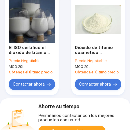
El ISO certificó el
Dióxido de titanio
dióxido de titanio
cosmético
cosmético del
ultravioleta anti de
Precio:
Negotiable
Precio:
Negotiable
EINECS 2366755 para
CAS 13463-37-7,
MOQ:
20t
MOQ:
20t
la crema
Tio2 en cosméticos
Obtenga el último precio
Obtenga el último precio
Contactar ahora
Contactar ahora
Ahorre su tiempo
Permítanos contactar con los mejores
productos con usted.