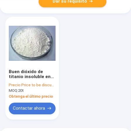
Dar su requisito
Buen dióxido de
titanio insoluble en
agua del cosmético
Precio:
Price to be discussed
de la dispersión el
MOQ:
20t
99% amarillo claro
Obtenga el último precio
Contactar ahora