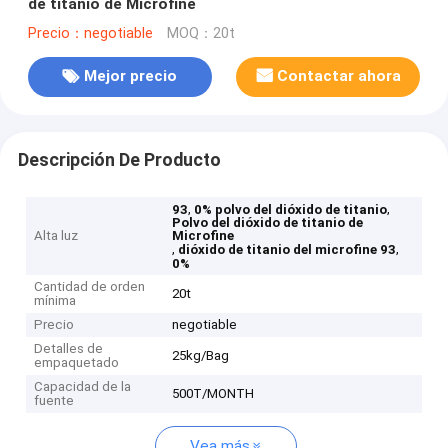
de titanio de Microfine
Precio：negotiable
MOQ：20t
Mejor precio
Contactar ahora
Descripción De Producto
,
,
93
0% polvo del dióxido de titanio
Polvo del dióxido de titanio de
Alta luz
Microfine
,
,
dióxido de titanio del microfine 93
0%
Cantidad de orden
20t
mínima
Precio
negotiable
Detalles de
25kg/Bag
empaquetado
Capacidad de la
500T/MONTH
fuente
Vea más