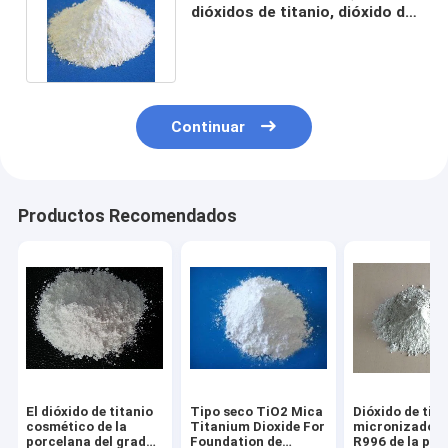
dióxidos de titanio, dióxido de
titanio de Microfine
Continuar
Productos Recomendados
El dióxido de titanio
Tipo seco TiO2 Mica
Dióxido de tita
cosmético de la
Titanium Dioxide For
micronizado e
porcelana del grado
Foundation de
R996 de la pur