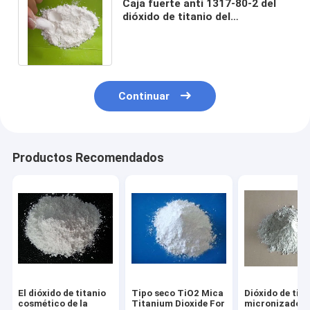
Caja fuerte anti 1317-80-2 del
dióxido de titanio del
policarbonato de CAS que
amarillea para la piel
Continuar
Productos Recomendados
El dióxido de titanio
Tipo seco TiO2 Mica
Dióxido de tita
cosmético de la
Titanium Dioxide For
micronizado e