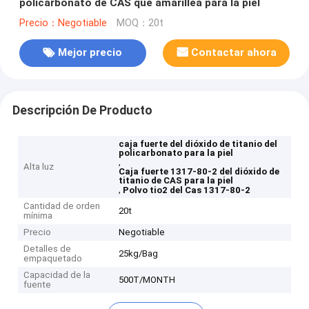
policarbonato de CAS que amarillea para la piel
Precio：Negotiable
MOQ：20t
Mejor precio
Contactar ahora
Descripción De Producto
caja fuerte del dióxido de titanio del
policarbonato para la piel
,
Alta luz
Caja fuerte 1317-80-2 del dióxido de
titanio de CAS para la piel
,
Polvo tio2 del Cas 1317-80-2
Cantidad de orden
20t
mínima
Precio
Negotiable
Detalles de
25kg/Bag
empaquetado
Capacidad de la
500T/MONTH
fuente